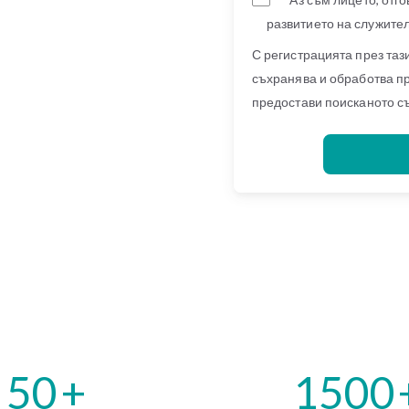
развитието на служител
С регистрацията през таз
съхранява и обработва п
предостави поисканото с
50
+
1500