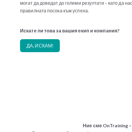
могат да доведат до големи резултати – като да на
правилната посока към успеха.
Искате ли това за вашия екип и компания?
ДА, ИСКАМ!
Ние сме OnTraining –