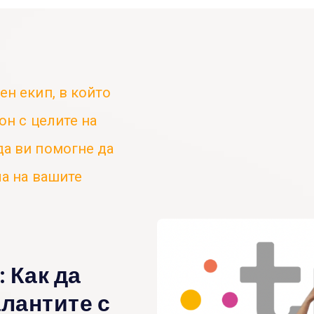
ен екип, в който
он с целите на
да ви помогне да
ла на вашите
: Как да
лантите с