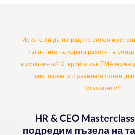
Искате ли да изградите силен и успеш
талантите на хората работят в синхр
компанията? Открийте как ТМА може 
разпознаете и развиете потенциа
служители!
HR & CEO Masterclass
подредим пъзела на та