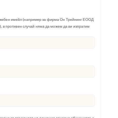
ужебен имейл (например за фирма Он Трейнинг ЕООД
g), в противен случай няма да можем да ви изпратим
оворно за вземането на решения относно обученията и