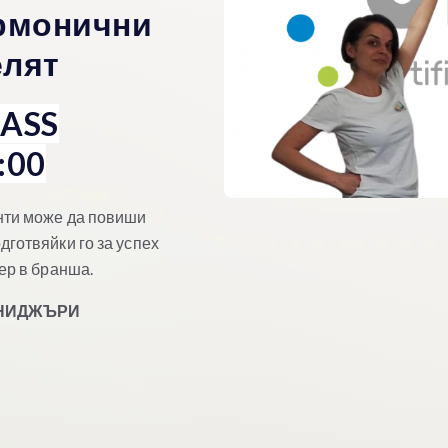
армонични
елят
ASS
:00
нти може да повиши
дготвяйки го за успех
ер в бранша.
ЕНИДЖЪРИ