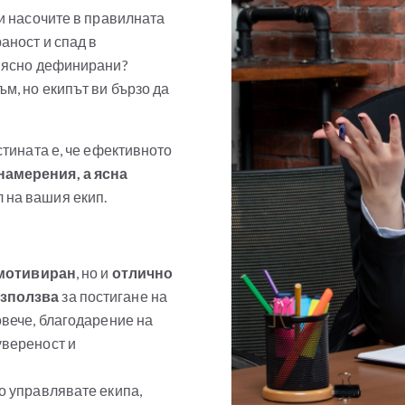
 и насочите в правилната
аност и спад в
а ясно дефинирани?
ъм, но екипът ви бързо да
Истината е, че ефективното
намерения, а ясна
л на вашия екип.
мотивиран
, но и
отлично
използва
за постигане на
овече, благодарение на
увереност и
то управлявате екипа,