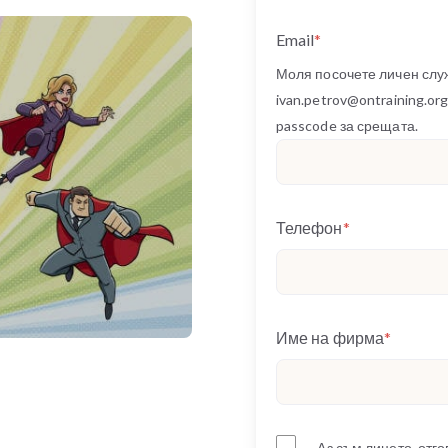
Email
*
Моля посочете личен сл
ivan.petrov@ontraining.or
passcode за срещата.
Телефон
*
Име на фирма
*
Аз съм лицето, отг