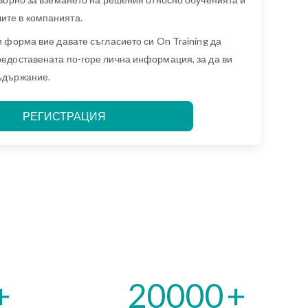
ите в компанията.
и форма вие давате съгласието си On Training да
редоставената по-горе лична информация, за да ви
ъдържание.
+
20000
+