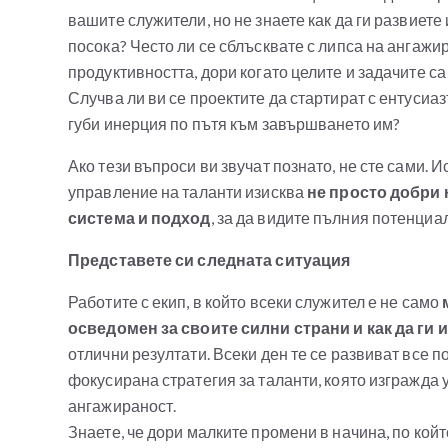
вашите служители, но не знаете как да ги развиете
посока? Често ли се сблъсквате с липса на ангажир
продуктивността, дори когато целите и задачите с
Случва ли ви се проектите да стартират с ентусиаз
губи инерция по пътя към завършването им?
Ако тези въпроси ви звучат познато, не сте сами. 
управление на таланти изисква
не просто добри 
система и подход
, за да видите пълния потенциа
Представете си следната ситуация
Работите с екип, в който всеки служител е не само
осведомен за своите силни страни и как да ги 
отлични резултати. Всеки ден те се развиват все п
фокусирана стратегия за таланти, която изгражда 
ангажираност.
Знаете, че дори малките промени в начина, по кой