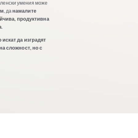
вленски умения може
ум
, да
намалите
йчива, продуктивна
а
.
 искат да изградят
а сложност, но с