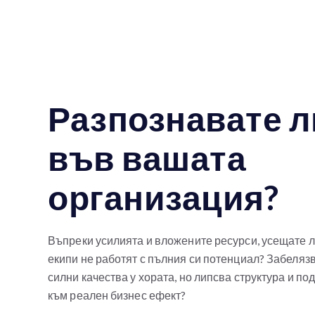
Разпознавате л
във вашата
организация?
Въпреки усилията и вложените ресурси, усещате л
екипи не работят с пълния си потенциал? Забеляз
силни качества у хората, но липсва структура и под
към реален бизнес ефект?