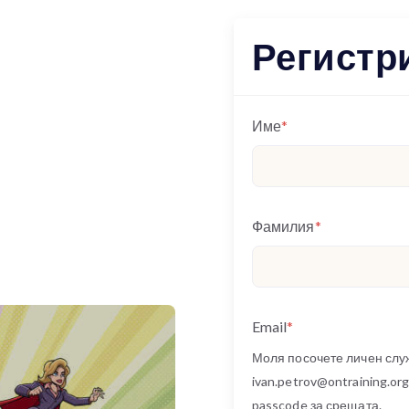
Регистр
Име
*
Фамилия
*
Email
*
Моля посочете личен сл
ivan.petrov@ontraining.or
passcode за срещата.