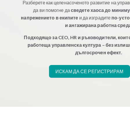
Разберете как целенасоченото развитие на упра
да ви помогне да
сведете хаоса до миним
напрежението в екипите
и да изградите
по-усто
и ангажирана работна сред
Подходящо за CEO, HR и ръководители, които
работеща управленска култура – без излишн
дългосрочен ефект.
ИСКАМ ДА СЕ РЕГИСТРИРАМ