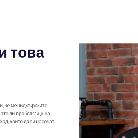
и това
и, че мениджърските
вате ли проблясъци на
ход, които да ги насочат