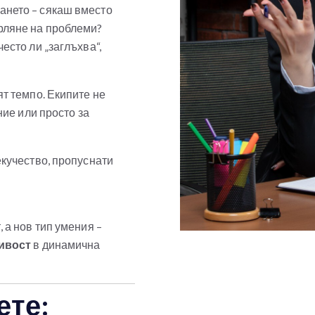
ането – сякаш вместо
рляне на проблеми?
есто ли „заглъхва“,
ят темпо. Екипите не
ние или просто за
екучество, пропуснати
 а нов тип умения –
чивост
в динамична
ете: