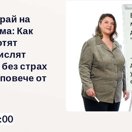
Край на
ма: Как
отят
ислят
 без страх
 повече от
:00