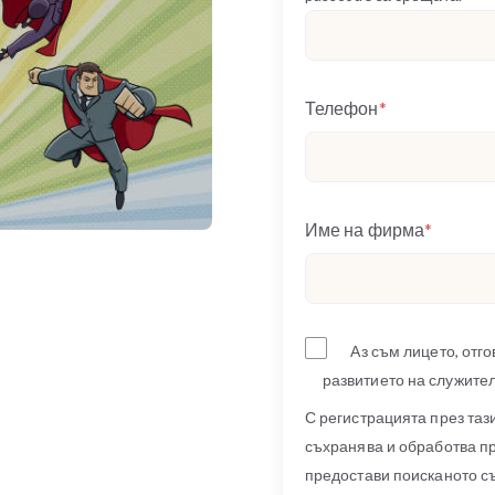
Телефон
*
Име на фирма
*
Аз съм лицето, отг
развитието на служител
С регистрацията през таз
съхранява и обработва п
предостави поисканото с