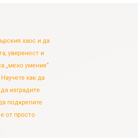
ърския хаос и да
та, увереност и
са „меко умение“
 Научете как да
да изградите
 да подкрепите
че от просто