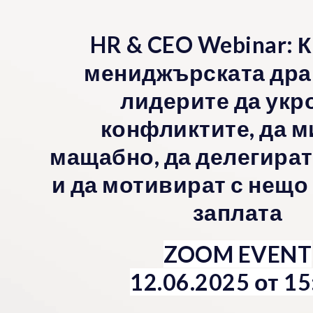
HR & CEO Webinar: 
мениджърската дра
лидерите да укр
конфликтите, да м
мащабно, да делегират
и да мотивират с нещо
заплата
ZOOM EVENT
12.06.2025 от 15