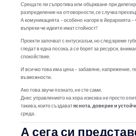
Срещате ли съпротива или объркване при делегир
разпределение на отговорности, се случва прехвъ
А комуникацията – особено нагоре в йерархията – ч
въпреки че идеите имат стойност?
Проекти започват с ентусиазъм, но след време губ
гледат в една посока, а се борят за ресурси, внима
спокойствие.
И всичко това има цена – забавяне, напрежение, т
възможности.
Ако това звучи познато, не сте сами.
Днес управлението на хора изисква не просто опит,
такива, които създават
яснота, доверие и устой
среда.
А сега си представ