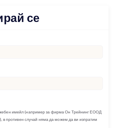
ирай се
ужебен имейл (например за фирма Он Трейнинг ЕООД
g), в противен случай няма да можем да ви изпратим